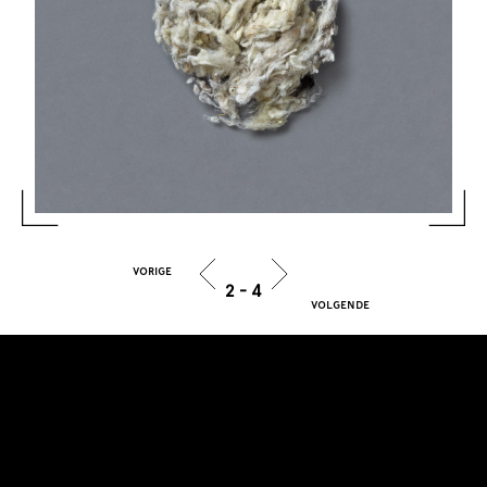
2
-
4