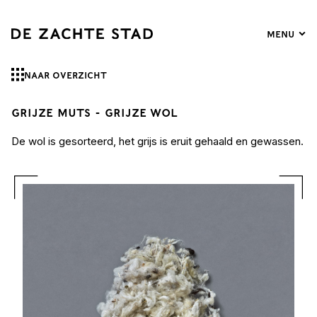
Menu
Ga
naar
hoofdinhoud
Naar overzicht
Grijze muts - Grijze wol
G
De wol is gesorteerd, het grijs is eruit gehaald en gewassen.
De